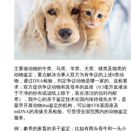
主要做动物的牛类、马类、羊类、犬类、猪类及猫类的
动物鉴定，重点解决当事人双方为有争议的上述6类动
物，通过DNA检验，判定争议动物是哪一家的。送检要
求：双方提供争议动物和其母本的血痕（0.5毫升血液涂
于干净的纱布或滤纸上晾干，装在清洁的信封内邮
寄），我中心的亲子鉴定技术在国内保持领先水平，是
最早开展动物dna鉴定的机构，可以做STR基因座及
mtDNA的亲缘关系检验。可受理全国范围内的动物鉴定
服务。
例：豢养的家畜的亲子鉴定：比如有两头母牛和一头小