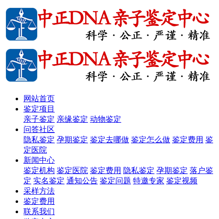
网站首页
鉴定项目
亲子鉴定
亲缘鉴定
动物鉴定
问答社区
隐私鉴定
孕期鉴定
鉴定去哪做
鉴定怎么做
鉴定费用
鉴
定医院
新闻中心
鉴定机构
鉴定医院
鉴定费用
隐私鉴定
孕期鉴定
落户鉴
定
实名鉴定
通知公告
鉴定问题
特邀专家
鉴定视频
采样方法
鉴定费用
联系我们