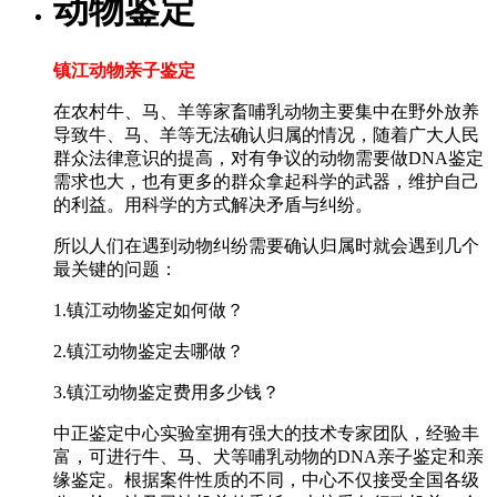
动物鉴定
镇江动物亲子鉴定
在农村牛、马、羊等家畜哺乳动物主要集中在野外放养
导致牛、马、羊等无法确认归属的情况，随着广大人民
群众法律意识的提高，对有争议的动物需要做DNA鉴定
需求也大，也有更多的群众拿起科学的武器，维护自己
的利益。用科学的方式解决矛盾与纠纷。
所以人们在遇到动物纠纷需要确认归属时就会遇到几个
最关键的问题：
1.镇江动物鉴定如何做？
2.镇江动物鉴定去哪做？
3.镇江动物鉴定费用多少钱？
中正鉴定中心实验室拥有强大的技术专家团队，经验丰
富，可进行牛、马、犬等哺乳动物的DNA亲子鉴定和亲
缘鉴定。根据案件性质的不同，中心不仅接受全国各级