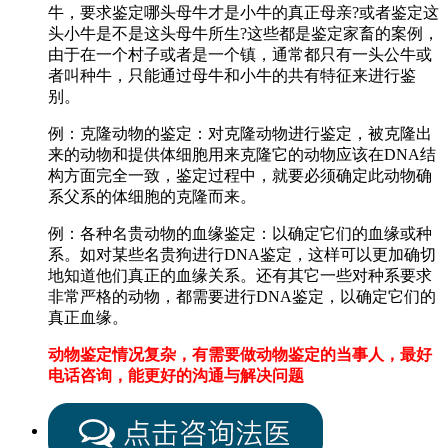
牛，要求鉴定哪头母牛才是小牛的真正母亲?或者鉴定这
头小牛是不是这头母牛所生?这些都是鉴定家畜的案例，
由于在一个村子或者是一个镇，通常都只有一头公牛或
者叫种牛，只能通过母牛和小牛的共有特征来进行鉴
别。
例：克隆动物的鉴定：对克隆动物进行鉴定，被克隆出
来的动物和提供体细胞用来克隆它的动物应该在DNA结
构方面完全一致，鉴定过程中，就要必须确定此动物确
系父系的体细胞的克隆而来。
例：各种名贵动物的血缘鉴定：以确定它们的血缘或种
系。如对某些名贵狗进行DNA鉴定，这样可以更加确切
地知道他们真正的血缘关系。还有其它一些对种系要求
非常严格的动物，都需要进行DNA鉴定，以确定它们的
真正血缘。
动物鉴定情况复杂，有需要做动物鉴定的当事人，最好
电话咨询，能更好的沟通与解决问题