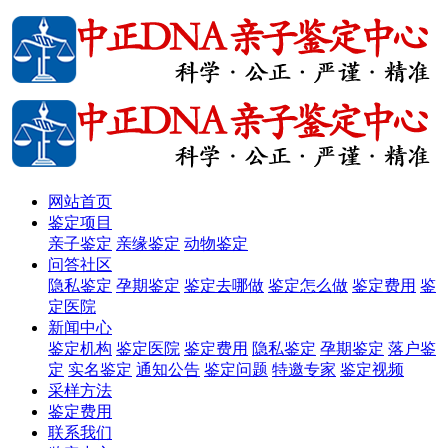
网站首页
鉴定项目
亲子鉴定
亲缘鉴定
动物鉴定
问答社区
隐私鉴定
孕期鉴定
鉴定去哪做
鉴定怎么做
鉴定费用
鉴
定医院
新闻中心
鉴定机构
鉴定医院
鉴定费用
隐私鉴定
孕期鉴定
落户鉴
定
实名鉴定
通知公告
鉴定问题
特邀专家
鉴定视频
采样方法
鉴定费用
联系我们