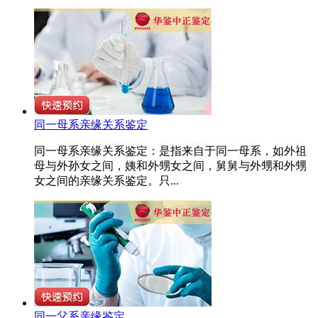
同一母系亲缘关系鉴定
同一母系亲缘关系鉴定：是指来自于同一母系，如外祖
母与外孙女之间，姨和外甥女之间，舅舅与外甥和外甥
女之间的亲缘关系鉴定。只...
同一父系亲缘鉴定