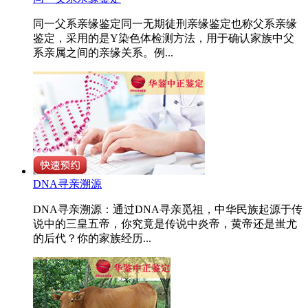
同一父系亲缘鉴定同一无期徒刑亲缘鉴定也称父系亲缘
鉴定，采用的是Y染色体检测方法，用于确认家族中父
系亲属之间的亲缘关系。例...
DNA寻亲溯源
DNA寻亲溯源：通过DNA寻亲觅祖，中华民族起源于传
说中的三皇五帝，你究竟是传说中炎帝，黄帝还是蚩尤
的后代？你的家族经历...