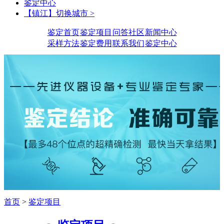
鉴定中心
【镇江】切换城市 >
鉴定首页
鉴定项目
问答社区
新闻中心
采样方法
鉴定费用
联系我们
鉴定中心
首页
>
鉴定项目