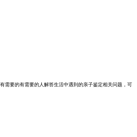
有需要的有需要的人解答生活中遇到的亲子鉴定相关问题，可