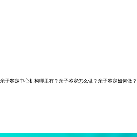
亲子鉴定中心机构哪里有？亲子鉴定怎么做？亲子鉴定如何做？