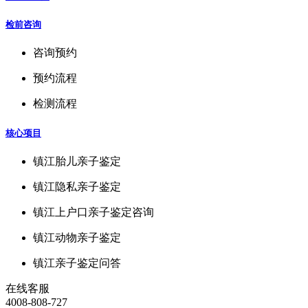
检前咨询
咨询预约
预约流程
检测流程
核心项目
镇江胎儿亲子鉴定
镇江隐私亲子鉴定
镇江上户口亲子鉴定咨询
镇江动物亲子鉴定
镇江亲子鉴定问答
在线客服
4008-808-727