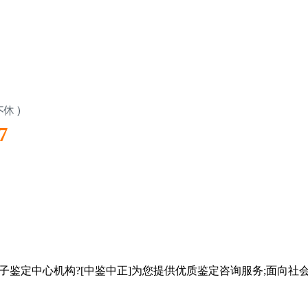
7
子鉴定中心机构?[中鉴中正]为您提供优质鉴定咨询服务;面向