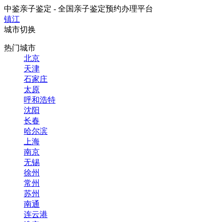
中鉴亲子鉴定 - 全国亲子鉴定预约办理平台
镇江
城市切换
热门城市
北京
天津
石家庄
太原
呼和浩特
沈阳
长春
哈尔滨
上海
南京
无锡
徐州
常州
苏州
南通
连云港