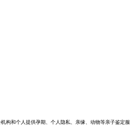
社会机构和个人提供孕期、个人隐私、亲缘、动物等亲子鉴定服