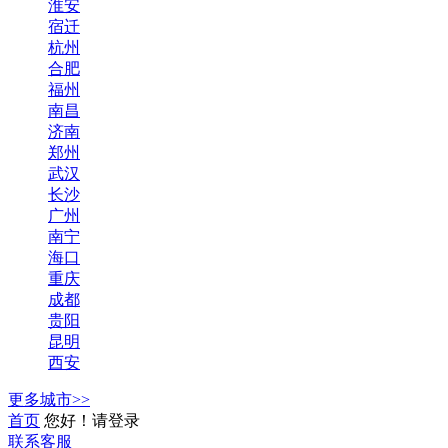
淮安
宿迁
杭州
合肥
福州
南昌
济南
郑州
武汉
长沙
广州
南宁
海口
重庆
成都
贵阳
昆明
西安
更多城市>>
首页
您好！请登录
联系客服