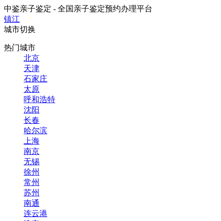
中鉴亲子鉴定 - 全国亲子鉴定预约办理平台
镇江
城市切换
热门城市
北京
天津
石家庄
太原
呼和浩特
沈阳
长春
哈尔滨
上海
南京
无锡
徐州
常州
苏州
南通
连云港