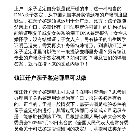
上户口亲子鉴定自身就是很严谨的事，这一种相当的
DNA亲子鉴定，从中国凭据本身实情颁布的户籍制度里
诞生，在亲子鉴定领域运用十分广泛。比方：孩子跟随
父亲上户口，必需让有《司法鉴定许可证》的机构提供
能够证明父子或父女关系的亲子DNA鉴定报告；女性未
婚怀孕，没有结婚证，子女入户；另有孩子的出生医学
证明已遗失，需要再次补办等特殊情形。到底镇江迁户
亲子鉴定哪里可以做？一般提议去哪里办理？另有镇江
专业的户籍亲子鉴定机构？如何判断？涉及它们的详细
答案，就写在接下来的文章内容中！
镇江迁户亲子鉴定哪里可以做
镇江迁户亲子鉴定哪里可以做？在哪可查询到？思考到
办理亲子关系鉴定用途是为落户口，报告务必是有效
的、正当的，于是一般情况下，需要去满足检验条件的
亲子鉴定机构进行，其通过司法部门考查成立且记录在
册，能够胜任测验工作。且根据全国人民代表大会常务
委员会2005年2月28日出台的《全国人民代表大会常务委
员会关于司法鉴定管理疑问的决定》，承接司法类亲子